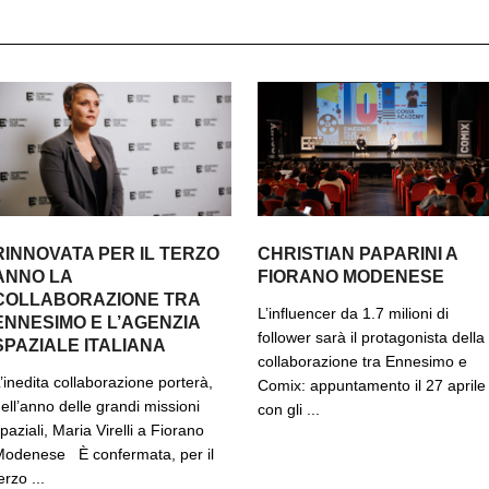
RINNOVATA PER IL TERZO
CHRISTIAN PAPARINI A
ANNO LA
FIORANO MODENESE
COLLABORAZIONE TRA
L’influencer da 1.7 milioni di
ENNESIMO E L’AGENZIA
follower sarà il protagonista della
SPAZIALE ITALIANA
collaborazione tra Ennesimo e
’inedita collaborazione porterà,
Comix: appuntamento il 27 aprile
ell’anno delle grandi missioni
con gli ...
paziali, Maria Virelli a Fiorano
odenese È confermata, per il
erzo ...