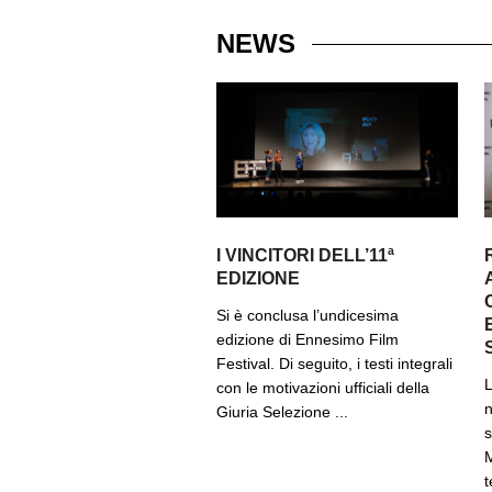
NEWS
I VINCITORI DELL’11ª
EDIZIONE
Si è conclusa l’undicesima
edizione di Ennesimo Film
Festival. Di seguito, i testi integrali
L
con le motivazioni ufficiali della
n
Giuria Selezione ...
s
M
t