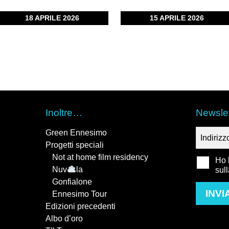
18 APRILE 2026
15 APRILE 2026
Inoltre…
Newslet
Green Ennesimo
Progetti speciali
Not at home film residency
Ho l
Nuv
la
sul
Gonfialone
INVI
Ennesimo Tour
Edizioni precedenti
Albo d’oro